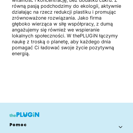
witalność i koncentrację, bez dodatku cukru. Z
równą pasją podchodzimy do ekologii, aktywnie
działając na rzecz redukcji plastiku i promując
zrównoważone rozwiązania. Jako firma
głęboko wierząca w siłę współpracy, z dumą
angażujemy się również we wspieranie
lokalnych społeczności. W thePLUGiN łączymy
naukę z troską o planetę, aby każdego dnia
pomagać Ci ładować swoje życie pozytywną
energią.
Linki w stopce
Pomoc